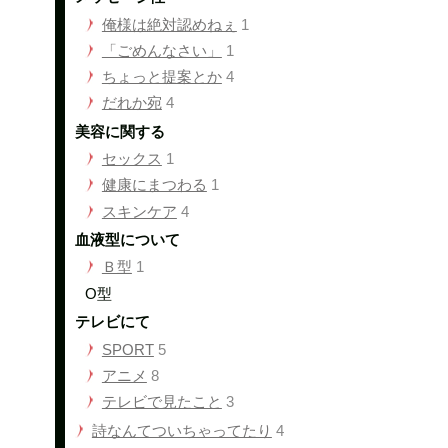
俺様は絶対認めねぇ
1
「ごめんなさい」
1
ちょっと提案とか
4
だれか宛
4
美容に関する
セックス
1
健康にまつわる
1
スキンケア
4
血液型について
Ｂ型
1
O型
テレビにて
SPORT
5
アニメ
8
テレビで見たこと
3
詩なんてついちゃってたり
4