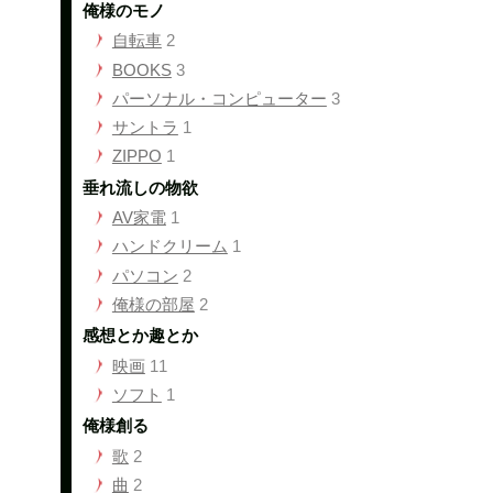
俺様のモノ
自転車
2
BOOKS
3
パーソナル・コンピューター
3
サントラ
1
ZIPPO
1
垂れ流しの物欲
AV家電
1
ハンドクリーム
1
パソコン
2
俺様の部屋
2
感想とか趣とか
映画
11
ソフト
1
俺様創る
歌
2
曲
2