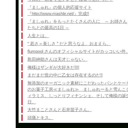
『ましゅれ』の個人的応援サイト
『http://www.mashle.net/』完成!!
『ましゅれ』をもっとたくさんの人に ～ お姉さん
たちとの最高の1日 ～
人生とは。
“ 若さ＝美しさ ” だと思うなよ、おまえら。
flumpool さんのオフィシャルサイトがカッコいい件
島田紳助さんは天才じゃない。
俺様はザンギが大好きだ!!!!
まだまだ世の中に乙女は存在するのだ!!
無添加のオーガニック素材にこだわったパンとケー
のお菓子工房≪ましゅれ≫ ましゅれーると雪んこ
ィラミス、しっとりフィナンシェ、そして俺様の誕
日。
大竹まことさんと石井苗子さん。
頭痛とキス。