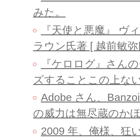
みた。
『天使と悪魔』 ヴィ
ラウン氏著 [ 越前敏
『ケロログ』さんの
ズすることこの上な
Adobe さん、Banzoi !! 
の威力は無尽蔵のか
2009 年、俺様、狂