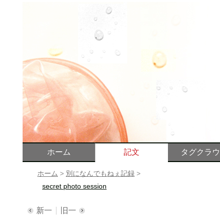
ホーム
記文
タグクラウ
ホーム
>
別になんでもねぇ記録
>
secret photo session
新一
旧一