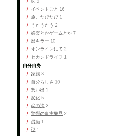
味
9
イベントごと
16
旅、たびたび
1
うたうたう
2
娯楽とかゲームとか
7
暦キラー
10
オンラインにて
2
セカンドライフ
1
自分自身
家族
3
自分らしさ
10
想い出
1
変化
5
恋の洟
2
驚愕の事実発見
2
愚痴
1
謎
1