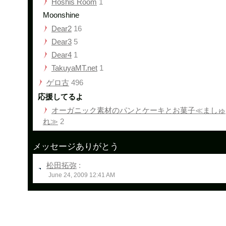
Hoshis Room
1
Moonshine
Dear2
16
Dear3
5
Dear4
1
TakuyaMT.net
1
ゲロ古
496
応援してるよ
オーガニック素材のパンとケーキとお菓子≪ましゅ
れ≫
2
メッセージありがとう
松田拓弥
:
June 24, 2009 12:41 AM