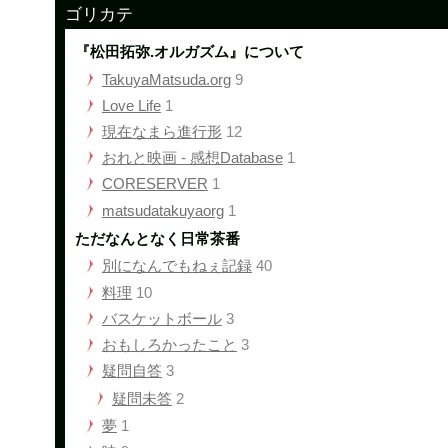
ゴリカテ
『松田拓弥.オルガズム』について
TakuyaMatsuda.org
9
Love Life
1
現在なまら進行形
12
おれと映画 - 感想Database
1
CORESERVER
1
matsudatakuyaorg
1
ただなんとなく日常茶番
別になんでもねぇ記録
40
料理
10
バスケットボール
3
おもしろかったこと
3
疑問自答
3
疑問未答
2
夢
1