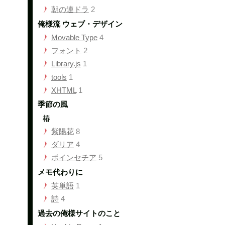
朝の連ドラ
2
俺様流 ウェブ・デザイン
Movable Type
4
フォント
2
Library.js
1
tools
1
XHTML
1
季節の風
椿
紫陽花
8
ダリア
4
ポインセチア
5
メモ代わりに
英単語
1
詩
4
過去の俺様サイトのこと