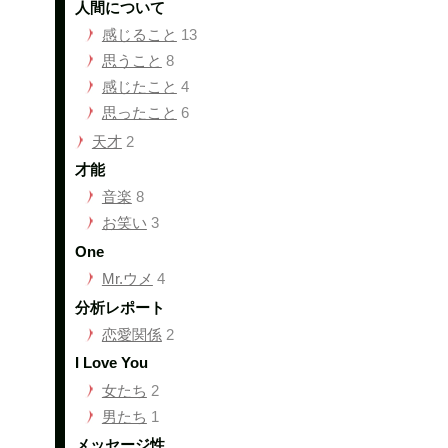
人間について
感じること
13
思うこと
8
感じたこと
4
思ったこと
6
天才
2
才能
音楽
8
お笑い
3
One
Mr.ウメ
4
分析レポート
恋愛関係
2
I Love You
女たち
2
男たち
1
メッセージ性